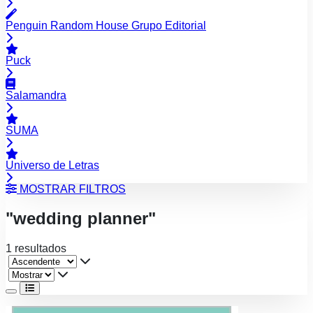
Penguin Random House Grupo Editorial
Puck
Salamandra
SUMA
Universo de Letras
MOSTRAR FILTROS
"wedding planner"
1 resultados
Ver