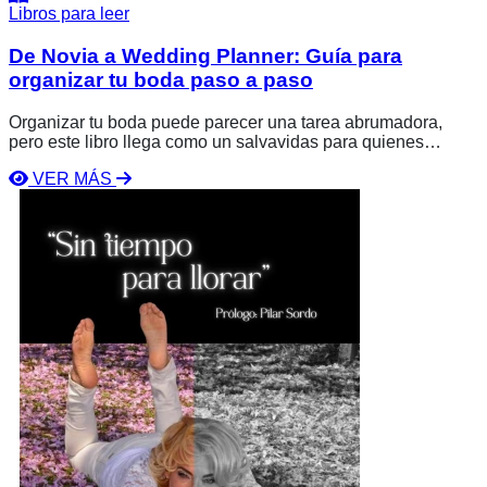
Libros para leer
De Novia a Wedding Planner: Guía para
organizar tu boda paso a paso
Organizar tu boda puede parecer una tarea abrumadora,
pero este libro llega como un salvavidas para quienes
desean planear una celebración inolvidable sin perderse en
VER MÁS
el proceso. Diseñado para inspirarte y proporcionarte
Ver
herramientas prácticas, esta guía te permite tomar el control
libro
de cada aspecto de la organización, ahorrando tiempo,
Sin
dinero y esfuerzos innecesarios.
tiempo
para
llorar