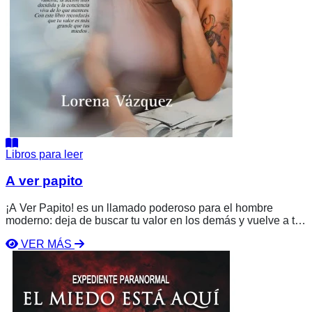
Libros para leer
A ver papito
¡A Ver Papito! es un llamado poderoso para el hombre
moderno: deja de buscar tu valor en los demás y vuelve a ti.
Lorena Vázquez te guía a sanar, a reconectarte con tu
VER MÁS
propósito y a poner tu energía donde realmente importa: en ti
Ver
mismo.
libro
El
Miedo
Está