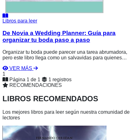
Libros para leer
De Novia a Wedding Planner: Guía para
organizar tu boda paso a paso
Organizar tu boda puede parecer una tarea abrumadora,
pero este libro llega como un salvavidas para quienes
desean planear una celebración inolvidable sin perderse en
VER MÁS
el proceso. Diseñado para inspirarte y proporcionarte
1
herramientas prácticas, esta guía te permite tomar el control
Página 1 de 1
1 registros
de cada aspecto de la organización, ahorrando tiempo,
RECOMENDACIONES
dinero y esfuerzos innecesarios.
LIBROS RECOMENDADOS
Los mejores libros para leer según nuestra comunidad de
lectores
Ver
libro
Aamarya