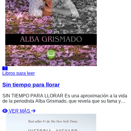
Libros para leer
Sin tiempo para llorar
SIN TIEMPO PARA LLORAR Es una aproximación a la vida
de la periodista Alba Grismado, que revela que su fama y
presencia en los medios no hacen su vida perfecta. A pesar
VER MÁS
de haber dado todo y enfrentar ataques, engaños, abusos y
Ver
crueldad, Alba comparte las consecuencias de los errores, la
libro
falta de conocimientos y la ausencia de apoyo.
La