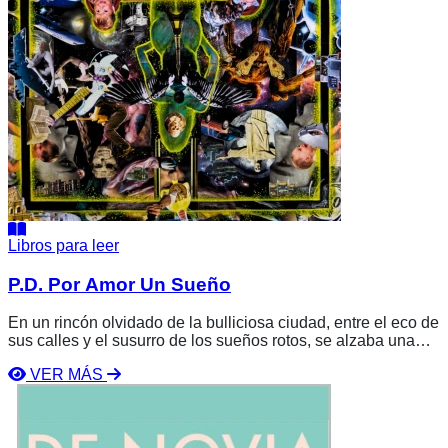
Libros para leer
P.D. Por Amor Un Sueño
En un rincón olvidado de la bulliciosa ciudad, entre el eco de
sus calles y el susurro de los sueños rotos, se alzaba una
figura esbelta con la mirada perdida en el horizonte. Jack, un
VER MÁS
músico atormentado por el deseo de alcanzar la cima del
Ver
mundo a través de sus acordes, se debatía entre la pasión
libro
por su arte y los obstáculos que la vida le imponía.
De
Novia