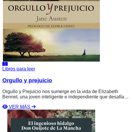
Libros para leer
Orgullo y prejuicio
Orgullo y Prejuicio nos sumerge en la vida de Elizabeth
Bennet, una joven inteligente e independiente que desafía
las rígidas normas sociales de su época. Con una familia
VER MÁS
caótica, una madre obsesionada con los matrimonios
Ver
ventajosos y un padre distante, Elizabeth se enfrenta al
libro
orgulloso y enigmático Fitzwilliam Darcy. A través de
Don
enredos, malentendidos y un agudo sentido del humor, Jane
Quijote
Austen teje una historia atemporal sobre el amor, la