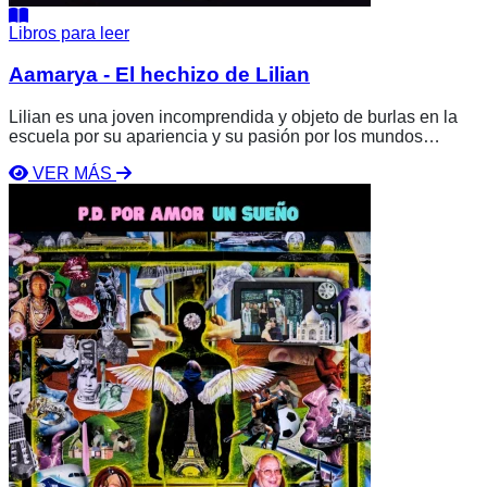
Libros para leer
Aamarya - El hechizo de Lilian
Lilian es una joven incomprendida y objeto de burlas en la
escuela por su apariencia y su pasión por los mundos
fantásticos. Su vida da un giro cuando, en una playa, intenta
VER MÁS
una pantomima mágica que provoca un evento sobrenatural:
Ver
el tiempo se detiene y es arrastrada por una bestia hacia un
libro
abismo. Aparece a bordo de un barco mágico que la llevará
P.D.
a un reino místico, un lugar legendario que necesita de su
Por
valentía.
Amor
Un
Sueño