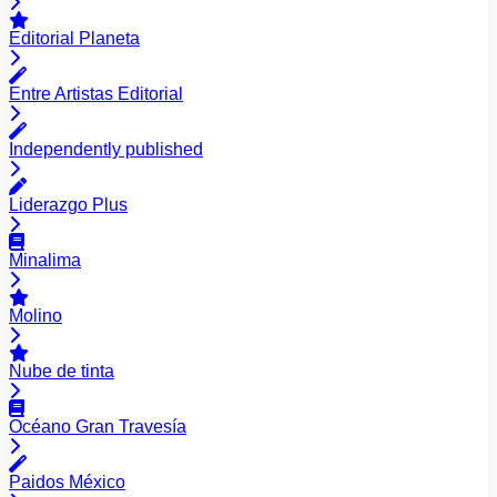
Editorial Planeta
Entre Artistas Editorial
Independently published
Liderazgo Plus
Minalima
Molino
Nube de tinta
Océano Gran Travesía
Paidos México