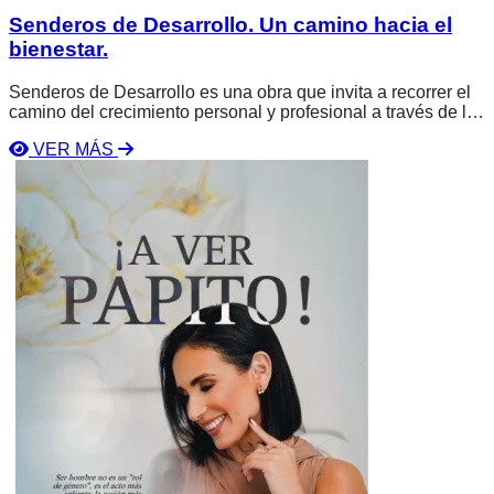
Senderos de Desarrollo. Un camino hacia el
bienestar.
Senderos de Desarrollo es una obra que invita a recorrer el
camino del crecimiento personal y profesional a través de la
reflexión, el liderazgo y la acción consciente. Quirino A.
VER MÁS
García y Beatriz Cuevas ofrecen una guía práctica para
Ver
alcanzar el bienestar integral y construir una vida plena y
libro
con propósito.
A
ver
papito