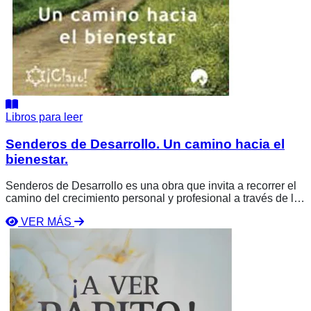
Libros para leer
Senderos de Desarrollo. Un camino hacia el
bienestar.
Senderos de Desarrollo es una obra que invita a recorrer el
camino del crecimiento personal y profesional a través de la
reflexión, el liderazgo y la acción consciente. Quirino A.
VER MÁS
García y Beatriz Cuevas ofrecen una guía práctica para
Ver
alcanzar el bienestar integral y construir una vida plena y
libro
con propósito.
A
ver
papito