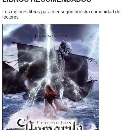
Los mejores libros para leer según nuestra comunidad de
lectores
Ver
libro
Aamarya
-
El
hechizo
de
Lilian