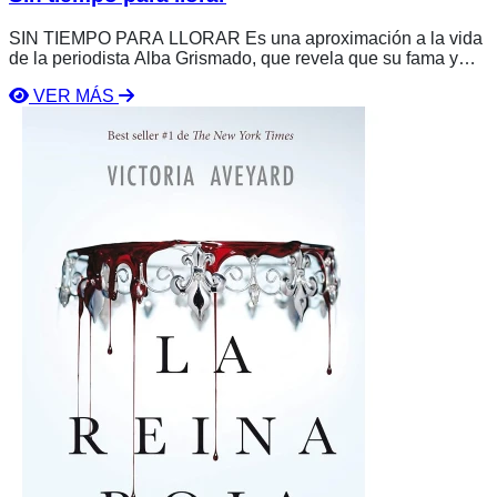
SIN TIEMPO PARA LLORAR Es una aproximación a la vida
de la periodista Alba Grismado, que revela que su fama y
presencia en los medios no hacen su vida perfecta. A pesar
VER MÁS
de haber dado todo y enfrentar ataques, engaños, abusos y
Ver
crueldad, Alba comparte las consecuencias de los errores, la
libro
falta de conocimientos y la ausencia de apoyo.
La
Reina
Roja