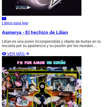
Libros para leer
Aamarya - El hechizo de Lilian
Lilian es una joven incomprendida y objeto de burlas en la
escuela por su apariencia y su pasión por los mundos
fantásticos. Su vida da un giro cuando, en una playa, intenta
VER MÁS
una pantomima mágica que provoca un evento sobrenatural:
Ver
el tiempo se detiene y es arrastrada por una bestia hacia un
libro
abismo. Aparece a bordo de un barco mágico que la llevará
P.D.
a un reino místico, un lugar legendario que necesita de su
Por
valentía.
Amor
Un
Sueño