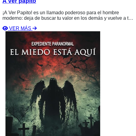
A ver papito
¡A Ver Papito! es un llamado poderoso para el hombre
moderno: deja de buscar tu valor en los demás y vuelve a ti.
Lorena Vázquez te guía a sanar, a reconectarte con tu
VER MÁS
propósito y a poner tu energía donde realmente importa: en ti
Ver
mismo.
libro
El
Miedo
Está
Aquí