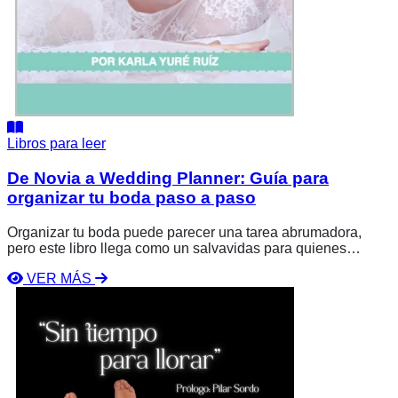
Libros para leer
De Novia a Wedding Planner: Guía para
organizar tu boda paso a paso
Organizar tu boda puede parecer una tarea abrumadora,
pero este libro llega como un salvavidas para quienes
desean planear una celebración inolvidable sin perderse en
VER MÁS
el proceso. Diseñado para inspirarte y proporcionarte
Ver
herramientas prácticas, esta guía te permite tomar el control
libro
de cada aspecto de la organización, ahorrando tiempo,
Sin
dinero y esfuerzos innecesarios.
tiempo
para
llorar