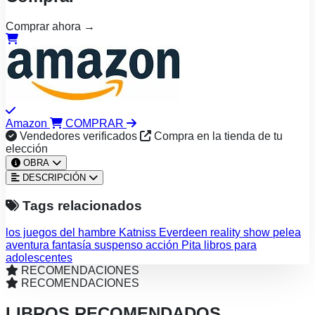
Comprar ahora →
Amazon
COMPRAR
Vendedores verificados
Compra en la tienda de tu
elección
OBRA
DESCRIPCIÓN
Tags relacionados
los juegos del hambre
Katniss Everdeen
reality show
pelea
aventura
fantasía
suspenso
acción
Pita
libros para
adolescentes
RECOMENDACIONES
RECOMENDACIONES
LIBROS RECOMENDADOS