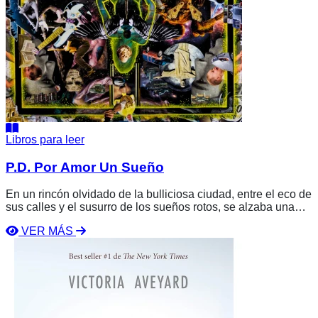
Libros para leer
P.D. Por Amor Un Sueño
En un rincón olvidado de la bulliciosa ciudad, entre el eco de
sus calles y el susurro de los sueños rotos, se alzaba una
figura esbelta con la mirada perdida en el horizonte. Jack, un
VER MÁS
músico atormentado por el deseo de alcanzar la cima del
Ver
mundo a través de sus acordes, se debatía entre la pasión
libro
por su arte y los obstáculos que la vida le imponía.
La
Reina
Roja