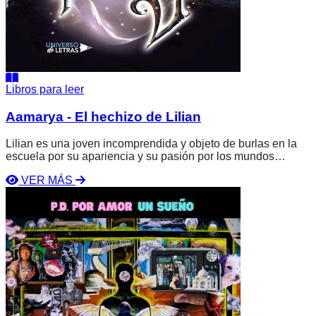
Libros para leer
Aamarya - El hechizo de Lilian
Lilian es una joven incomprendida y objeto de burlas en la
escuela por su apariencia y su pasión por los mundos
fantásticos. Su vida da un giro cuando, en una playa, intenta
VER MÁS
una pantomima mágica que provoca un evento sobrenatural:
Ver
el tiempo se detiene y es arrastrada por una bestia hacia un
libro
abismo. Aparece a bordo de un barco mágico que la llevará
P.D.
a un reino místico, un lugar legendario que necesita de su
Por
valentía.
Amor
Un
Sueño