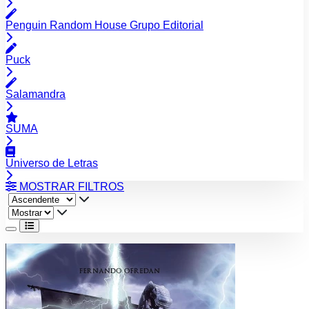
Penguin Random House Grupo Editorial
Puck
Salamandra
SUMA
Universo de Letras
MOSTRAR FILTROS
Ver
libro
Aamarya
-
El