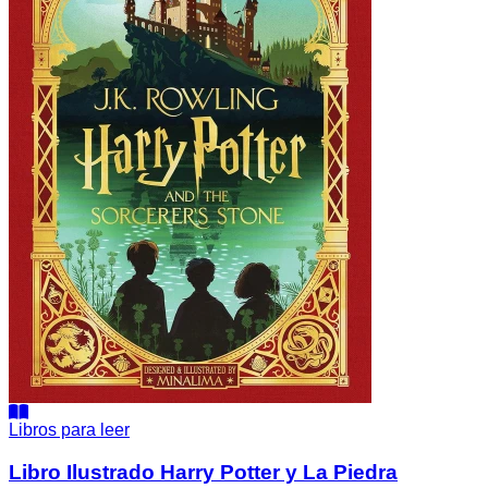
La
Piedra
Filosofal
1
J.K.
Rowling
Edición
Minalima
Libros para leer
Libro Ilustrado Harry Potter y La Piedra