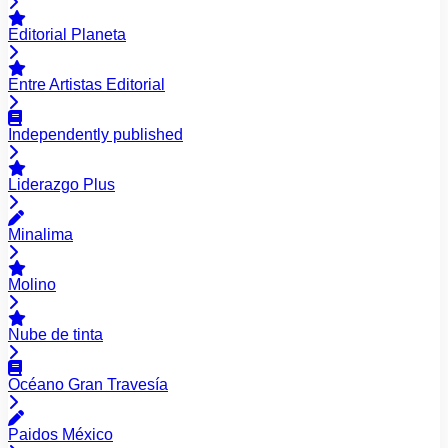
Editorial Planeta
Entre Artistas Editorial
Independently published
Liderazgo Plus
Minalima
Molino
Nube de tinta
Océano Gran Travesía
Paidos México