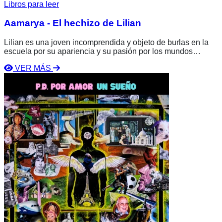
Libros para leer
Aamarya - El hechizo de Lilian
Lilian es una joven incomprendida y objeto de burlas en la
escuela por su apariencia y su pasión por los mundos
fantásticos. Su vida da un giro cuando, en una playa, intenta
VER MÁS
una pantomima mágica que provoca un evento sobrenatural:
Ver
el tiempo se detiene y es arrastrada por una bestia hacia un
libro
abismo. Aparece a bordo de un barco mágico que la llevará
P.D.
a un reino místico, un lugar legendario que necesita de su
Por
valentía.
Amor
Un
Sueño