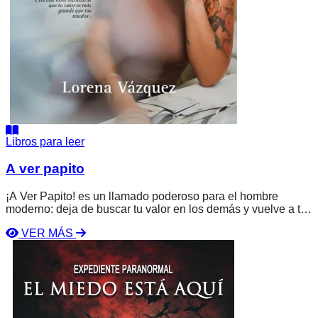
Libros para leer
A ver papito
¡A Ver Papito! es un llamado poderoso para el hombre
moderno: deja de buscar tu valor en los demás y vuelve a ti.
Lorena Vázquez te guía a sanar, a reconectarte con tu
VER MÁS
propósito y a poner tu energía donde realmente importa: en ti
Ver
mismo.
libro
El
Miedo
Está
Aquí