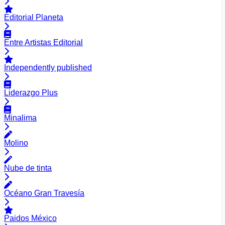
Editorial Planeta
Entre Artistas Editorial
Independently published
Liderazgo Plus
Minalima
Molino
Nube de tinta
Océano Gran Travesía
Paidos México