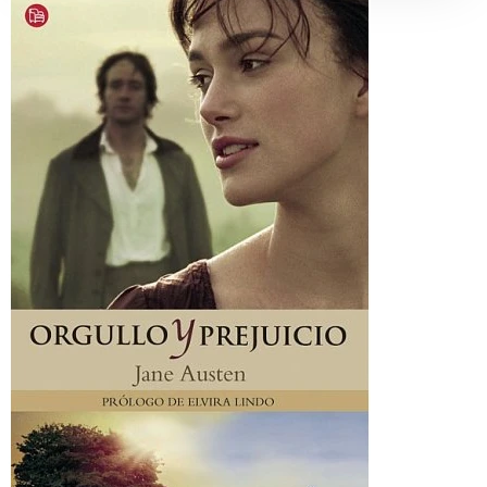
libro
Orgullo
y
prejuicio