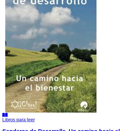
camino
éxito al cine, convirtiéndose en un clásico del género.
hacia
el
bienestar.
Libros para leer