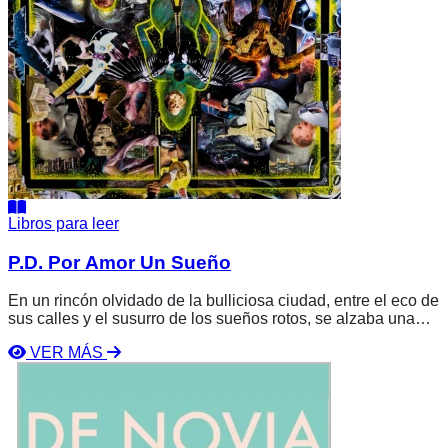
Libros para leer
P.D. Por Amor Un Sueño
En un rincón olvidado de la bulliciosa ciudad, entre el eco de
sus calles y el susurro de los sueños rotos, se alzaba una
figura esbelta con la mirada perdida en el horizonte. Jack, un
VER MÁS
músico atormentado por el deseo de alcanzar la cima del
Ver
mundo a través de sus acordes, se debatía entre la pasión
libro
por su arte y los obstáculos que la vida le imponía.
De
Novia
a