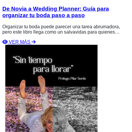
De Novia a Wedding Planner: Guía para
organizar tu boda paso a paso
Organizar tu boda puede parecer una tarea abrumadora,
pero este libro llega como un salvavidas para quienes
desean planear una celebración inolvidable sin perderse en
VER MÁS
el proceso. Diseñado para inspirarte y proporcionarte
Ver
herramientas prácticas, esta guía te permite tomar el control
libro
de cada aspecto de la organización, ahorrando tiempo,
Sin
dinero y esfuerzos innecesarios.
tiempo
para
llorar