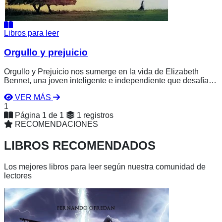
Libros para leer
Orgullo y prejuicio
Orgullo y Prejuicio nos sumerge en la vida de Elizabeth
Bennet, una joven inteligente e independiente que desafía
las rígidas normas sociales de su época. Con una familia
VER MÁS
caótica, una madre obsesionada con los matrimonios
1
ventajosos y un padre distante, Elizabeth se enfrenta al
Página 1 de 1
1 registros
orgulloso y enigmático Fitzwilliam Darcy. A través de
RECOMENDACIONES
enredos, malentendidos y un agudo sentido del humor, Jane
Austen teje una historia atemporal sobre el amor, la
LIBROS RECOMENDADOS
autoconciencia y la lucha contra los prejuicios. Una novela
imprescindible que marcó un hito en la literatura.
Los mejores libros para leer según nuestra comunidad de
lectores
Ver
libro
Aamarya
-