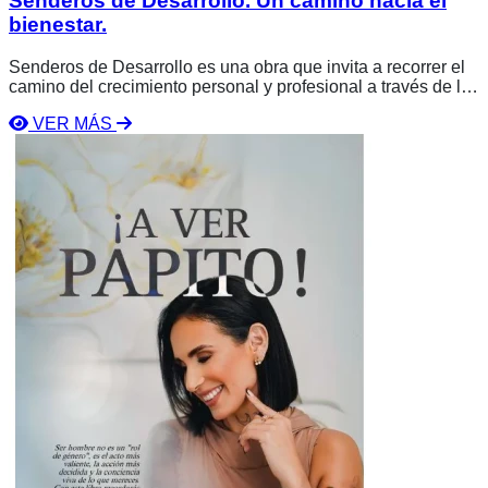
Senderos de Desarrollo. Un camino hacia el
bienestar.
Senderos de Desarrollo es una obra que invita a recorrer el
camino del crecimiento personal y profesional a través de la
reflexión, el liderazgo y la acción consciente. Quirino A.
VER MÁS
García y Beatriz Cuevas ofrecen una guía práctica para
Ver
alcanzar el bienestar integral y construir una vida plena y
libro
con propósito.
A
ver
papito