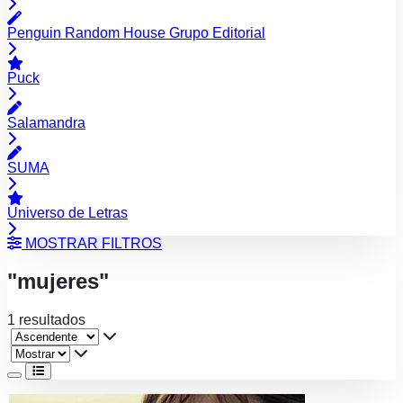
Penguin Random House Grupo Editorial
Puck
Salamandra
SUMA
Universo de Letras
MOSTRAR FILTROS
"mujeres"
1 resultados
Ver