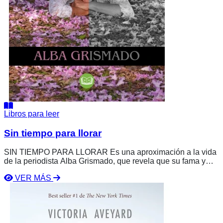
Libros para leer
Sin tiempo para llorar
SIN TIEMPO PARA LLORAR Es una aproximación a la vida
de la periodista Alba Grismado, que revela que su fama y
presencia en los medios no hacen su vida perfecta. A pesar
VER MÁS
de haber dado todo y enfrentar ataques, engaños, abusos y
Ver
crueldad, Alba comparte las consecuencias de los errores, la
libro
falta de conocimientos y la ausencia de apoyo.
La
Reina
Roja